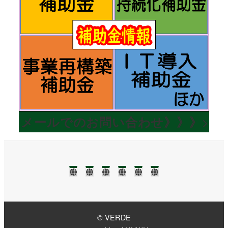
メールでのお問い合わせ》》》
TOP
NEWS❢❢
業
ブ
事
お
務
ロ
務
問
に
グ
所
い
つ
案
合
い
内
わ
て
せ
© VERDE