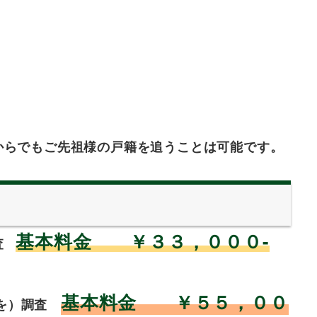
からでもご先祖様の戸籍を追うことは可能です。
基本料金 ￥３３，０００-
査
基本料金 ￥５５，００
方を）調査