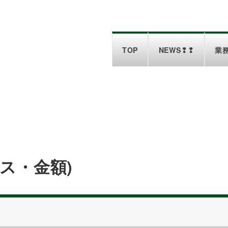
TOP
NEWS❢❢
業
ス・金額)