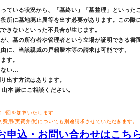
なっている状況から、「墓終い」「墓整理」といった
、役所に墓地廃止届等を出す必要があります。この際
成できないといった不具合が生じます。
が、墓の所有者や管理者という立場が証明できる書面
理由に、当該親戚の戸籍謄本等の請求は可能です。
えます。
らない…
割り出す方法はあります。
 山本 謙にご相談ください。
-/回を加算いたします。
費用(実費弁償)についても別途請求させていただきます。
お申込・お問い合わせはこち