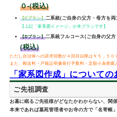
０-(税込)
二系統(ご自身の父方・母方を両
【Cプラン】
【上記「家系図イメージ」が本プランです】
二系統フルコース(ご自身の父方
【Dプラン】
(税込)
ただし自治体への請求回数が４回目以降は￥５，５００
また、郵送料・戸籍証明書発行手数料・定額小為替購入
「家系図作成」についての
ご先祖調査
お墓に眠るご先祖様がどなたかわからない、関
本来であれば墓苑管理者やお寺の方で「名寄帳