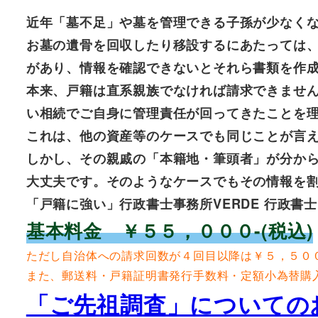
近年「墓不足」や墓を管理できる子孫が少なく
お墓の遺骨を回収したり移設するにあたっては
があり、情報を確認できないとそれら書類を作
本来、戸籍は直系親族でなければ請求できません
い相続でご自身に管理責任が回ってきたことを
これは、他の資産等のケースでも同じことが言
しかし、その親戚の「本籍地・筆頭者」が分か
大丈夫です。そのようなケースでもその情報を
「戸籍に強い」行政書士事務所VERDE 行政書士
基本料金 ￥５５，０００-(税込)
ただし自治体への請求回数が４回目以降は￥５，５００
また、郵送料・戸籍証明書発行手数料・定額小為替購入
「ご先祖調査」についての