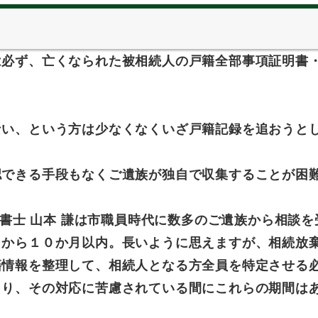
は必ず、亡くなられた被相続人の戸籍全部事項証明書
ない、という方は少なくなくいざ戸籍記録を追おうと
認できる手段もなくご遺族が独自で収集することが困
政書士 山本 謙は市職員時代に数多のご遺族から相談
日から１０か月以内。長いように思えますが、相続放
籍情報を整理して、相続人となる方全員を特定させる
こり、その対応に苦慮されている間にこれらの期間は