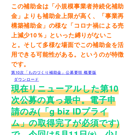
この補助金は「小規模事業者持続化補助
金」よりも補助金上限が高く、「事業再
構築補助金」の様な「コロナ禍による売
上減少10％」といった縛りがないこ
と。そして多様な場面でこの補助金を活
用できる可能性がある。というのが特徴
です。
第10次「ものづくり補助金」公募要領 概要版
ダウンロード
現在リニューアルした第10
次公募の真っ最中。電子申
請のみ(「g biz IDプライ
ム」の取得完了が必須です)
で、今回は5月11日㈬。少し