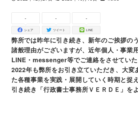
投稿日
更新日
-
-
-
シェア
ツイート
LINE
弊所では昨年に引き続き、新年のご挨拶の
諸般理由がございますが、近年個人・事業
LINE・messenger等でご連絡をさ
2022年も弊所をお引き立ていただき、大変
た各種事業を実践・展開していく時期と捉
引き続き「行政書士事務所ＶＥＲＤＥ」を