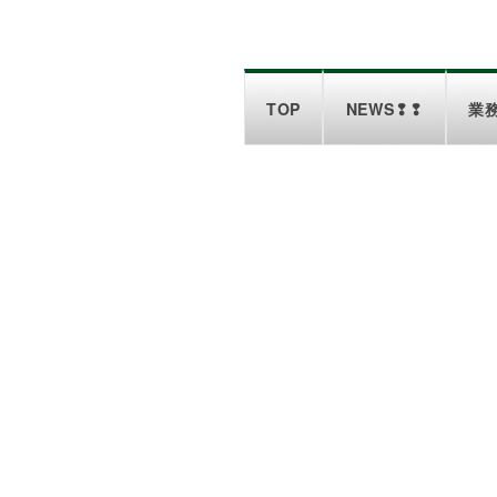
TOP
NEWS❢❢
業