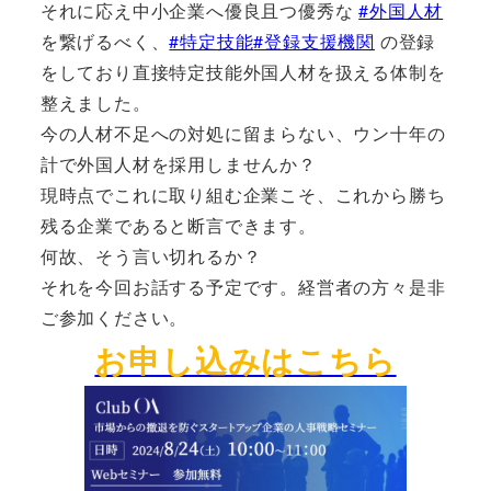
それに応え中小企業へ優良且つ優秀な
#外国人材
を繋げるべく、
#特定技能
#登録支援機関
の登録
をしており直接特定技能外国人材を扱える体制を
整えました。
今の人材不足への対処に留まらない、ウン十年の
計で外国人材を採用しませんか？
現時点でこれに取り組む企業こそ、これから勝ち
残る企業であると断言できます。
何故、そう言い切れるか？
それを今回お話する予定です。経営者の方々是非
ご参加ください。
お申し込みはこちら