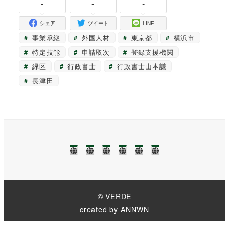
-
-
-
シェア
ツイート
LINE
事業承継
外国人材
東京都
横浜市
特定技能
申請取次
登録支援機関
緑区
行政書士
行政書士山本謙
長津田
TOP
NEWS❢❢
業
ブ
事
お
務
ロ
務
問
に
グ
所
い
つ
案
合
い
内
わ
て
せ
© VERDE
created by
ANNWN