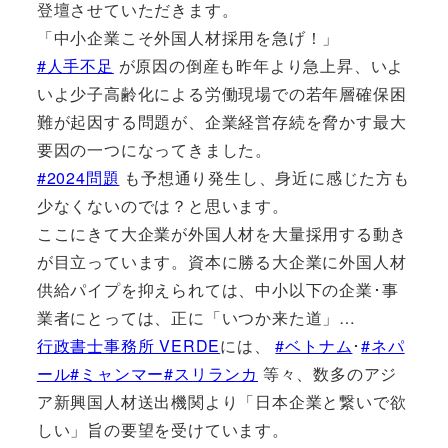
登壇させていただきます。
「中小企業こそ外国人材採用を急げ！」
#人手不足
が原因の倒産も昨年より急上昇、いよ
いよ少子高齢化による労働現場での若年層確保困
難が起因する問題が、企業経営存続を脅かす最大
要因の一つになってきました。
#2024問題
も予想通り発生し、身近に感じた方も
少なくないのでは？と思います。
ここにきて大企業が外国人材を大量採用する動き
が目立っています。資本に勝る大企業に外国人材
供給パイプを抑えられては、中小以下の企業･事
業者にとっては、正に「いつか来た道」…
行政書士事務所 VERDE
には、
#ベトナム
･
#ネパ
ール
#ミャンマー
#スリランカ
等々、数多のアジ
ア新興国人材送出機関より「日本企業と繋いで欲
しい」旨の要望を受けています。