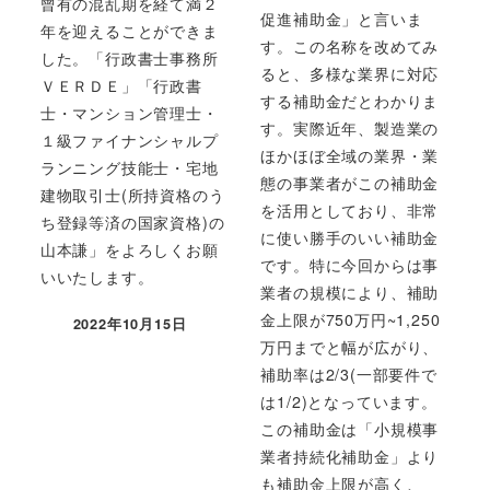
曾有の混乱期を経て満２
促進補助金」と言いま
年を迎えることができま
す。この名称を改めてみ
した。「行政書士事務所
ると、多様な業界に対応
ＶＥＲＤＥ」「行政書
する補助金だとわかりま
士・マンション管理士・
す。実際近年、製造業の
１級ファイナンシャルプ
ほかほぼ全域の業界・業
ランニング技能士・宅地
態の事業者がこの補助金
建物取引士(所持資格のう
を活用としており、非常
ち登録等済の国家資格)の
に使い勝手のいい補助金
山本謙」をよろしくお願
です。特に今回からは事
いいたします。
業者の規模により、補助
金上限が750万円~1,250
2022年10月15日
投稿日
万円までと幅が広がり、
補助率は2/3(一部要件で
は1/2)となっています。
この補助金は「小規模事
業者持続化補助金」より
も補助金上限が高く、