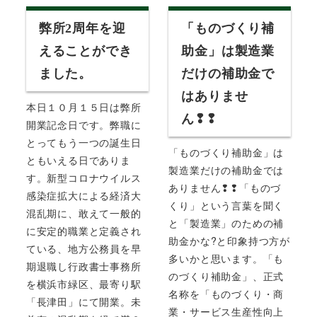
弊所2周年を迎
「ものづくり補
えることができ
助金」は製造業
ました。
だけの補助金で
はありませ
本日１０月１５日は弊所
ん❢❢
開業記念日です。弊職に
とってもう一つの誕生日
「ものづくり補助金」は
ともいえる日でありま
製造業だけの補助金では
す。新型コロナウイルス
ありません❢❢「ものづ
感染症拡大による経済大
くり」という言葉を聞く
混乱期に、敢えて一般的
と「製造業」のための補
に安定的職業と定義され
助金かな?と印象持つ方が
ている、地方公務員を早
多いかと思います。「も
期退職し行政書士事務所
のづくり補助金」、正式
を横浜市緑区、最寄り駅
名称を「ものづくり・商
「長津田」にて開業。未
業・サービス生産性向上