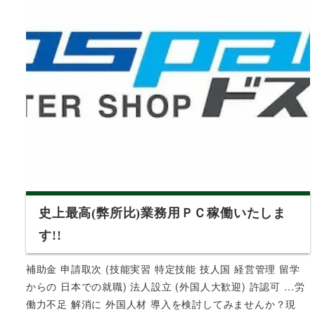
史上最高(弊所比)業務用ＰＣ稼働いたしま
す!!
補助金 申請取次 (技能実習 特定技能 技人国 経営管理 留学
からの 日本での就職) 法人設立 (外国人大歓迎) 許認可 …労
働力不足 解消に 外国人材 導入を検討してみませんか？現