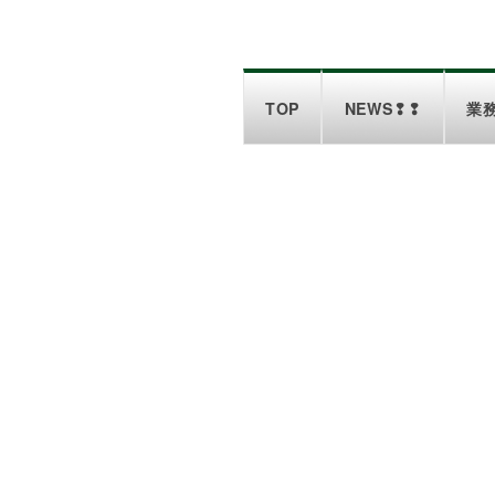
TOP
NEWS❢❢
業