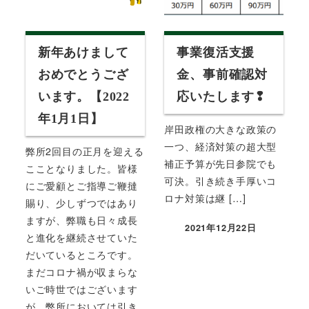
新年あけまして
事業復活支援
おめでとうござ
金、事前確認対
います。【2022
応いたします❢
年1月1日】
岸田政権の大きな政策の
一つ、経済対策の超大型
弊所2回目の正月を迎える
補正予算が先日参院でも
こことなりました。皆様
可決。引き続き手厚いコ
にご愛顧とご指導ご鞭撻
ロナ対策は継 […]
賜り、少しずつではあり
ますが、弊職も日々成長
2021年12月22日
投稿日
と進化を継続させていた
だいているところです。
まだコロナ禍が収まらな
いご時世ではございます
が、弊所においては引き