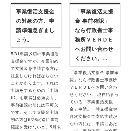
事業復活支援金
「事業復活支援
の対象の方、申
金 事前確認」
請準備急ぎまし
なら行政書士事
ょう。
務所ＶＥＲＤＥ
へお問い合わせ
5/31申請〆切の事業復活
ください。…
支援金ですが、今回初め
て支援金を申請する方は
「事業復活支援金 事前確
注意しなければならない
認」なら行政書士事務所
ことがあります。それは
ＶＥＲＤＥへお問い合わ
申請をするための「申請
せください。 現在始まっ
ID」を取得は必須あり、
ている「事業復活支援
事前確認の前には不可欠
金」申請。一時支援金や
です。そして支援金申請
月次支援金で支給実績が
初の方は5/26㈭迄に事前
ない方には、申請にあた
確認を受けないと、5月末
って「事前確認」が必要