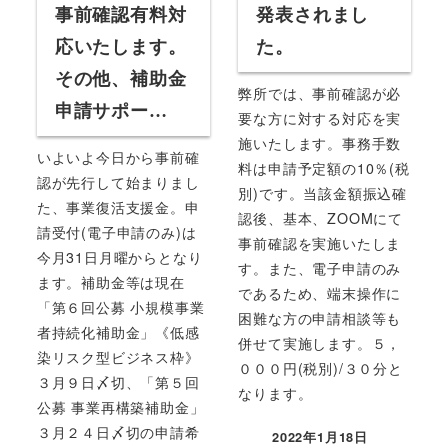
事前確認有料対
発表されまし
応いたします。
た。
その他、補助金
弊所では、事前確認が必
申請サポー…
要な方に対する対応を実
施いたします。事務手数
いよいよ今日から事前確
料は申請予定額の10％(税
認が先行して始まりまし
別)です。当該金額振込確
た、事業復活支援金。申
認後、基本、ZOOMにて
請受付(電子申請のみ)は
事前確認を実施いたしま
今月31日月曜からとなり
す。また、電子申請のみ
ます。補助金等は現在
であるため、端末操作に
「第６回公募 小規模事業
困難な方の申請相談等も
者持続化補助金」《低感
併せて実施します。５，
染リスク型ビジネス枠》
０００円(税別)/３０分と
３月９日〆切、「第５回
なります。
公募 事業再構築補助金」
３月２４日〆切の申請希
2022年1月18日
投稿日