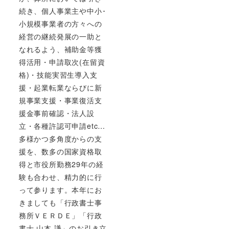
続き、個人事業主や中小･
小規模事業者の方々への
経営の継続発展の一助と
なれるよう、補助金等獲
得活用・申請取次(在留資
格)・技能実習生導入支
援・起業転業ならびに新
規事業支援・事業復活支
援金事前確認・法人設
立・各種許認可申請etc…
多様かつ多角度からの支
援を、数多の国家資格取
得と市役所勤務29年の経
験も合わせ、精力的に行
って参ります。本年にお
きましても「行政書士事
務所ＶＥＲＤＥ」「行政
書士 山本 謙」のお引き立