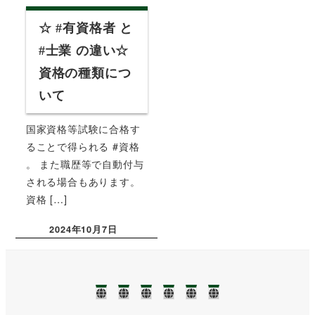
☆ #有資格者 と
#士業 の違い☆
資格の種類につ
いて
国家資格等試験に合格す
ることで得られる #資格
。 また職歴等で自動付与
される場合もあります。
資格 […]
2024年10月7日
投稿日
TOP
NEWS❢❢
業
ブ
事
お
務
ロ
務
問
に
グ
所
い