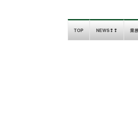
TOP
NEWS❢❢
業