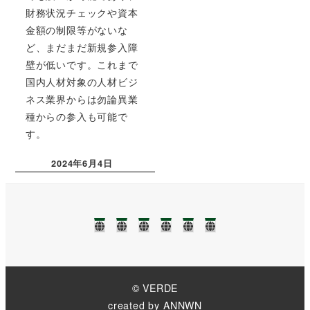
財務状況チェックや資本
金額の制限等がないな
ど、まだまだ新規参入障
壁が低いです。これまで
国内人材対象の人材ビジ
ネス業界からは勿論異業
種からの参入も可能で
す。
2024年6月4日
投稿日
TOP
NEWS❢❢
業
ブ
事
お
務
ロ
務
問
に
グ
所
い
つ
案
合
い
内
わ
て
せ
© VERDE
created by
ANNWN