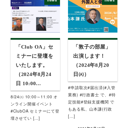
「Club OA」セ
「敦子の部屋」
ミナーに登壇を
出演します！
いたします。
（2024年8月20
（2024年8月24
日㈫）
日 10:00…
#申請取次#届出済(#入管
業務) #行政書士 で、#特
8/24㈯ 10:00～11:00 オ
定技能#登録支援機関 で
ンライン開催イベント
もある私、山本謙(行政
#ClubOA セミナーにて登
[…]
壇させてい […]