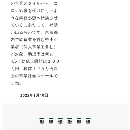
の営業スタイルから、コ
ロナ影響を受けにくいよ
うな業務形態へ転換させ
ていくにあたって、補助
が出るものです。東京都
内で飲食業を営む中小企
業者（個人事業主含む）
が対象。助成率は何と
4/5！助成上限額は１００
万円。税抜１２５万円以
上の事業計画スケールで
すね。
2022年1月10日
投稿日
TOP
NEWS❢❢
業
ブ
事
お
務
ロ
務
問