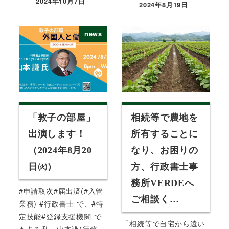
2024年10月7日
2024年8月19日
投稿日
投稿日
news
「敦子の部屋」
相続等で農地を
出演します！
所有することに
（2024年8月20
なり、お困りの
日㈫）
方、行政書士事
務所VERDEへ
#申請取次#届出済(#入管
ご相談く…
業務) #行政書士 で、#特
定技能#登録支援機関 で
「相続等で自宅から遠い
もある私、山本謙(行政