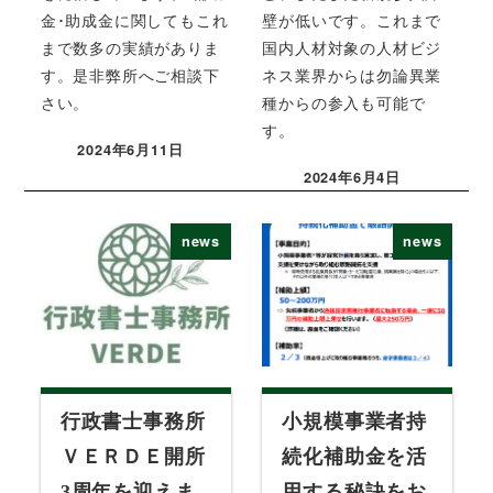
金･助成金に関してもこれ
壁が低いです。これまで
まで数多の実績がありま
国内人材対象の人材ビジ
す。是非弊所へご相談下
ネス業界からは勿論異業
さい。
種からの参入も可能で
す。
2024年6月11日
投稿日
2024年6月4日
投稿日
news
news
行政書士事務所
小規模事業者持
ＶＥＲＤＥ開所
続化補助金を活
3周年を迎えま
用する秘訣をお