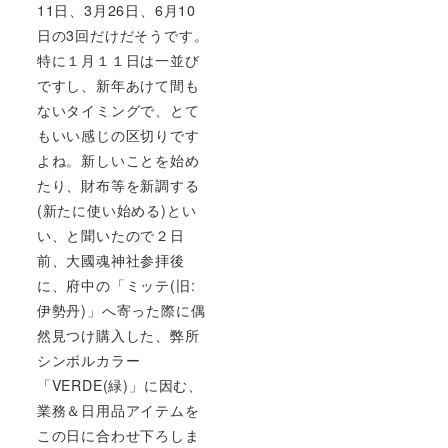
11日、3月26日、6月10
日の3回だけだそうです。
特に１月１１日は一並び
ですし、新年あけて間も
ないタイミングで、とて
もいい感じの区切りです
よね。新しいことを始め
たり、財布等を新調する
(新たに使い始める)とい
い、と聞いたので２日
前、大國魂神社参拝後
に、府中の「ミッテ(旧:
伊勢丹)」へ寄った際に偶
然見つけ購入した、弊所
シンボルカラー
「VERDE(緑)」に因む、
業務＆日用品アイテムを
この日に合わせ下ろしま