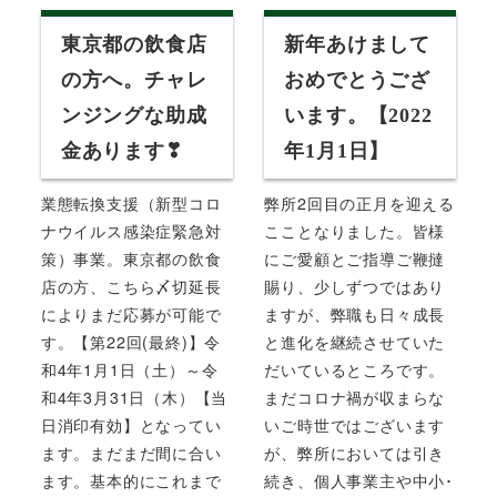
東京都の飲食店
新年あけまして
の方へ。チャレ
おめでとうござ
ンジングな助成
います。【2022
金あります❣
年1月1日】
業態転換支援（新型コロ
弊所2回目の正月を迎える
ナウイルス感染症緊急対
こことなりました。皆様
策）事業。東京都の飲食
にご愛顧とご指導ご鞭撻
店の方、こちら〆切延長
賜り、少しずつではあり
によりまだ応募が可能で
ますが、弊職も日々成長
す。【第22回(最終)】令
と進化を継続させていた
和4年1月1日（土）～令
だいているところです。
和4年3月31日（木）【当
まだコロナ禍が収まらな
日消印有効】となってい
いご時世ではございます
ます。まだまだ間に合い
が、弊所においては引き
ます。基本的にこれまで
続き、個人事業主や中小･