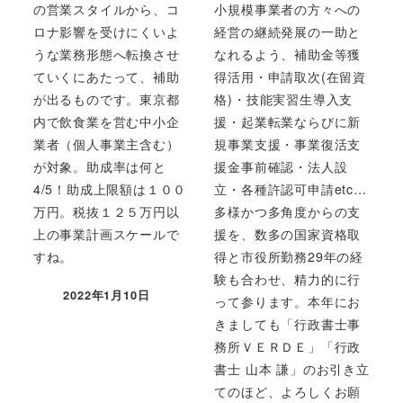
の営業スタイルから、コ
小規模事業者の方々への
ロナ影響を受けにくいよ
経営の継続発展の一助と
うな業務形態へ転換させ
なれるよう、補助金等獲
ていくにあたって、補助
得活用・申請取次(在留資
が出るものです。東京都
格)・技能実習生導入支
内で飲食業を営む中小企
援・起業転業ならびに新
業者（個人事業主含む）
規事業支援・事業復活支
が対象。助成率は何と
援金事前確認・法人設
4/5！助成上限額は１００
立・各種許認可申請etc…
万円。税抜１２５万円以
多様かつ多角度からの支
上の事業計画スケールで
援を、数多の国家資格取
すね。
得と市役所勤務29年の経
験も合わせ、精力的に行
2022年1月10日
って参ります。本年にお
投稿日
きましても「行政書士事
務所ＶＥＲＤＥ」「行政
書士 山本 謙」のお引き立
てのほど、よろしくお願