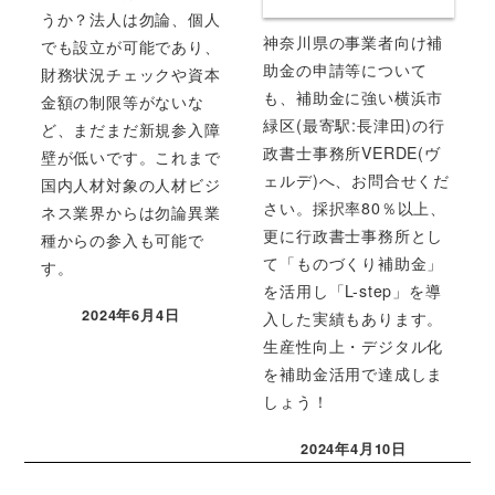
うか？法人は勿論、個人
神奈川県の事業者向け補
でも設立が可能であり、
助金の申請等について
財務状況チェックや資本
も、補助金に強い横浜市
金額の制限等がないな
緑区(最寄駅:長津田)の行
ど、まだまだ新規参入障
政書士事務所VERDE(ヴ
壁が低いです。これまで
ェルデ)へ、お問合せくだ
国内人材対象の人材ビジ
さい。採択率80％以上、
ネス業界からは勿論異業
更に行政書士事務所とし
種からの参入も可能で
て「ものづくり補助金」
す。
を活用し「L-step」を導
2024年6月4日
入した実績もあります。
投稿日
生産性向上・デジタル化
を補助金活用で達成しま
しょう！
2024年4月10日
投稿日