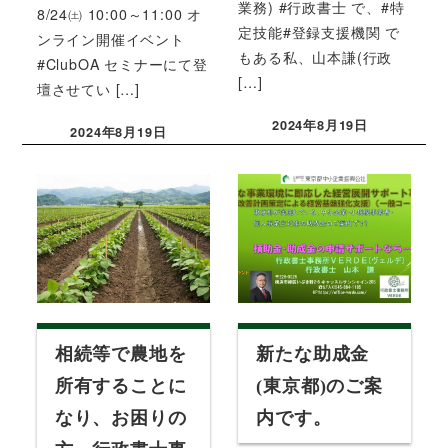
業務) #行政書士 で、#特
8/24㈯ 10:00～11:00 オ
定技能#登録支援機関 で
ンライン開催イベント
もある私、山本謙(行政
#ClubOA セミナーにて登
[…]
壇させてい […]
2024年8月19日
2024年8月19日
投稿日
投稿日
相続等で農地を
新たな助成金
所有することに
(東京都)のご案
なり、お困りの
内です。