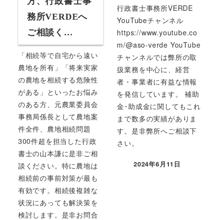
方、行政書士事
行政書士事務所VERDE
務所VERDEへ
YouTubeチャンネル
ご相談く…
https://www.youtube.co
m/@aso-verde YouTube
「相続等で自宅から遠い
チャンネルでは弊所の取
農地を所有」「将来実家
扱業務を中心に、経営
の農地を相続する危険性
者・事業者に有益な情報
がある」といったお悩み
を発信しています。 補助
のある方、元農業委員会
金･助成金に関してもこれ
事務局係長として農地案
まで数多の実績がありま
件全件、農地相続問題
す。是非弊所へご相談下
300件超を担当した行政
さい。
書士の山本謙に是非ご相
2024年6月11日
談ください。特に農地は
投稿日
相続前の事前対策が最も
有効です。相続後複雑な
状況にあっても解決策を
検討します。是非お問合