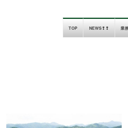
TOP
NEWS❢❢
業