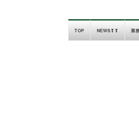
TOP
NEWS❢❢
業