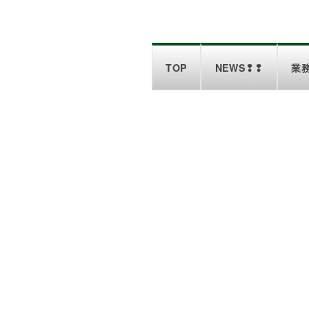
TOP
NEWS❢❢
業