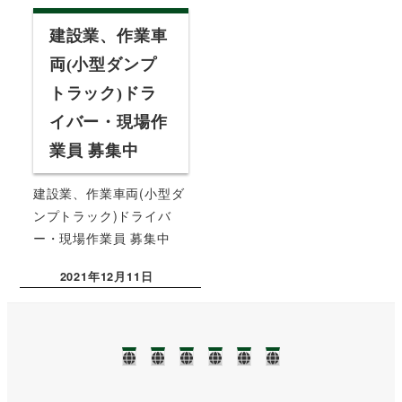
建設業、作業車
両(小型ダンプ
トラック)ドラ
イバー・現場作
業員 募集中
建設業、作業車両(小型ダ
ンプトラック)ドライバ
ー・現場作業員 募集中
2021年12月11日
投稿日
TOP
NEWS❢❢
業
ブ
事
お
務
ロ
務
問
に
グ
所
い
つ
案
合