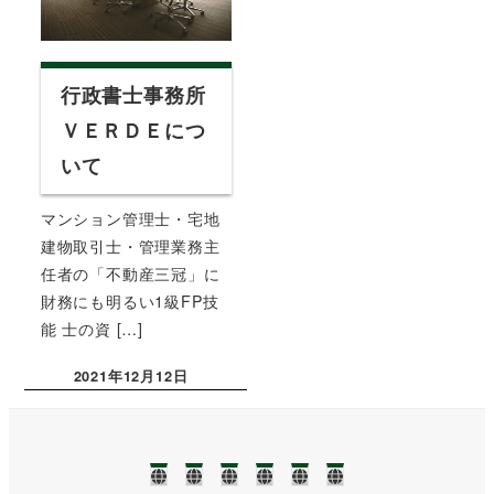
行政書士事務所
ＶＥＲＤＥにつ
いて
マンション管理士・宅地
建物取引士・管理業務主
任者の「不動産三冠」に
財務にも明るい1級FP技
能 士の資 […]
2021年12月12日
投稿日
TOP
NEWS❢❢
業
ブ
事
お
務
ロ
務
問