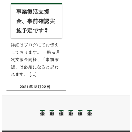
事業復活支援
金、事前確認実
施予定です❢
詳細はブログにてお伝え
しております。 一時＆月
次支援金同様、「事前確
認」は必須になると思わ
れます。 […]
2021年12月22日
投稿日
TOP
NEWS❢❢
業
ブ
事
お
務
ロ
務
問
に
グ
所
い
つ
案
合
い
内
わ