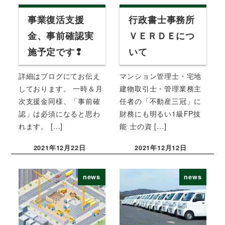
事業復活支援
行政書士事務所
金、事前確認実
ＶＥＲＤＥにつ
施予定です❢
いて
詳細はブログにてお伝え
マンション管理士・宅地
しております。 一時＆月
建物取引士・管理業務主
次支援金同様、「事前確
任者の「不動産三冠」に
認」は必須になると思わ
財務にも明るい1級FP技
れます。 […]
能 士の資 […]
2021年12月22日
2021年12月12日
投稿日
投稿日
news
news