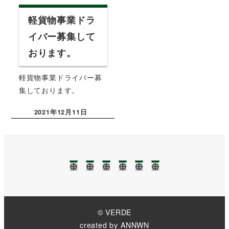
軽貨物事業ドラ
イバー募集して
おります。
軽貨物事業ドライバー募
集しております。
2021年12月11日
投稿日
TOP
NEWS❢❢
業
ブ
事
お
務
ロ
務
問
に
グ
所
い
つ
案
合
い
内
わ
て
せ
© VERDE
created by
ANNWN