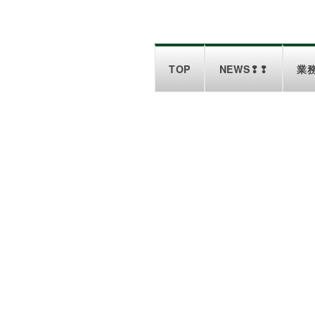
TOP
NEWS❢❢
業