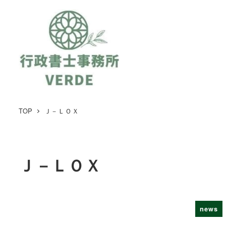
TOP
Ｊ－ＬＯＸ
Ｊ－ＬＯＸ
news